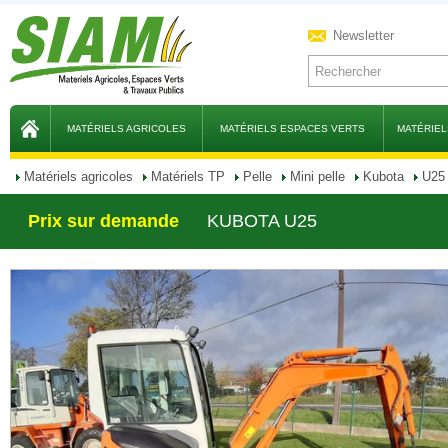
Newsletter
MATÉRIELS AGRICOLES
MATÉRIELS ESPACES VERTS
MATÉRIEL
Matériels agricoles
Matériels TP
Pelle
Mini pelle
Kubota
U25
Prix sur demande
KUBOTA U25