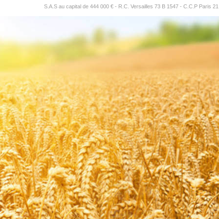
S.A.S au capital de 444 000 € - R.C. Versailles 73 B 1547 - C.C.P Paris